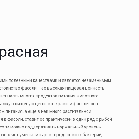
расная
гими полезными качествами и является незаменимым
стоинство фасоли – ее высокая пищевая ценность,
ценность многих продуктов питания животного
ысокую пищевую ценность красной фасоли, она
м питания, а еще в ней много растительной
я в фасоли, ставит ее практически в один ряд с рыбой
фасоли можно поддерживать нормальный уровень
позволяет уменьшить рост вредоносных бактерий,