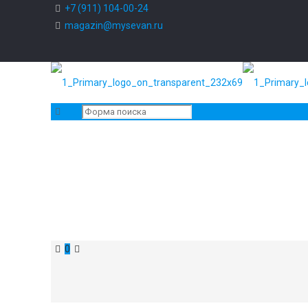
+7 (911) 104-00-24
magazin@mysevan.ru
0