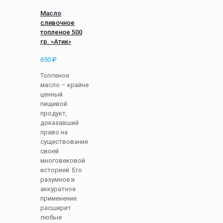
Масло
сливочное
топленое 500
гр. «Атик»
650
₽
Топленое
масло – крайне
ценный
пищевой
продукт,
доказавший
право на
существование
своей
многовековой
историей. Его
разумное и
аккуратное
применение
расширит
любые