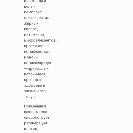
шоколада и
целый
комплекс
органических
жирных
кислот,
витаминов,
микроэлементов,
протеинов,
полифенолов,
моно- и
полисахаридов
— природных
источников
крепкого
здоровья и
жизненного
тонуса.
Применение
какао-масла
способствует
регенерации
клеток,