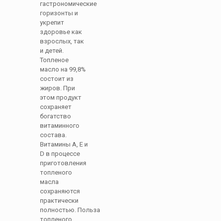
гастрономические
горизонты и
укрепит
здоровье как
взрослых, так
и детей.
Топленое
масло на 99,8%
состоит из
жиров. При
этом продукт
сохраняет
богатство
витаминного
состава.
Витамины А, Е и
D в процессе
приготовления
топленого
масла
сохраняются
практически
полностью. Польза
топленого