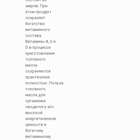
жиров. При
этом продукт
сохраняет
богатство
витаминного
состава.
Витамины А, Е и
D в процессе
приготовления
топленого
масла
сохраняются
практически
полностью. Польза
топленого
масла для
организма
сводится к его
высокой
энергетической
ценности и
богатому
витаминному