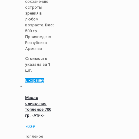
сохранению
остроты
зрения в
любом
возрасте.
Вес:
500 гр.
Произведено:
Республика
Армения
Стоимость
указана за 1
шт.
В корзину
Масло
сливочное
топленое 700
гр. «Атик»
700
₽
Топленое