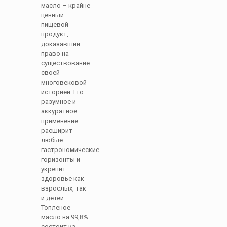
масло – крайне
ценный
пищевой
продукт,
доказавший
право на
существование
своей
многовековой
историей. Его
разумное и
аккуратное
применение
расширит
любые
гастрономические
горизонты и
укрепит
здоровье как
взрослых, так
и детей.
Топленое
масло на 99,8%
состоит из